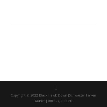
Copyright © 2022 Black Hawk Down [Schwarzer Falken
Daunen] Rock...garantiert!